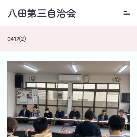
八田第三自治会
Skip
to
四
content
日
市・
0412⑵
羽
津
地
区