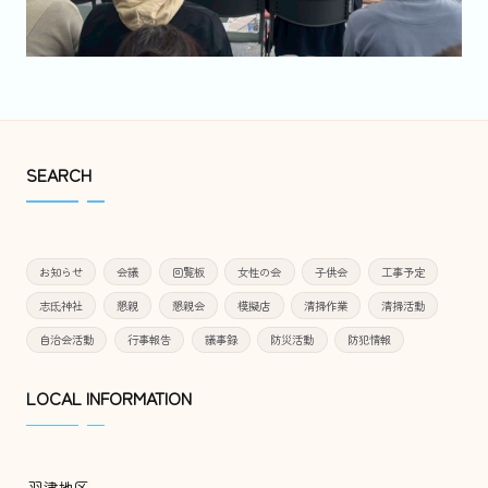
SEARCH
お知らせ
会議
回覧板
女性の会
子供会
工事予定
志氐神社
懇親
懇親会
模擬店
清掃作業
清掃活動
自治会活動
行事報告
議事録
防災活動
防犯情報
LOCAL INFORMATION
羽津地区