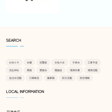
SEARCH
お知らせ
会議
回覧板
女性の会
子供会
工事予定
志氐神社
懇親
懇親会
模擬店
清掃作業
清掃活動
自治会活動
行事報告
議事録
防災活動
防犯情報
LOCAL INFORMATION
羽津地区