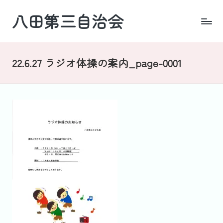
八田第三自治会
Skip
to
四
content
日
市・
22.6.27 ラジオ体操の案内_page-0001
羽
津
地
区