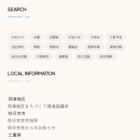
SEARCH
お知らせ
会議
回覧板
女性の会
子供会
工事予定
志氐神社
懇親
懇親会
模擬店
清掃作業
清掃活動
自治会活動
行事報告
議事録
防災活動
防犯情報
LOCAL INFORMATION
羽津地区
羽津地区まちづくり推進協議会
四日市市
四日市市市役所
四日市市からのお知らせ
三重県