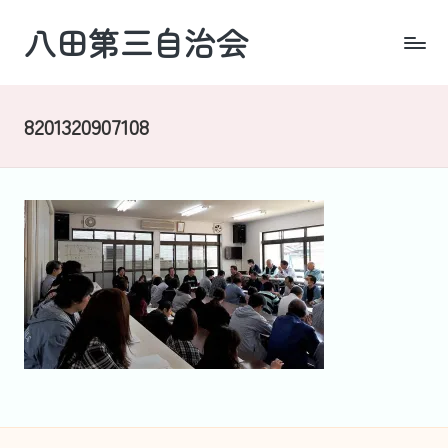
八田第三自治会
Skip
to
四
content
日
市・
8201320907108
羽
津
地
区