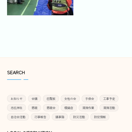
SEARCH
お知らせ
会議
回覧板
女性の会
子供会
工事予定
志氐神社
懇親
懇親会
模擬店
清掃作業
清掃活動
自治会活動
行事報告
議事録
防災活動
防犯情報