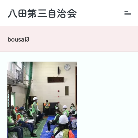
八田第三自治会
Skip
to
四
content
日
市・
bousai3
羽
津
地
区