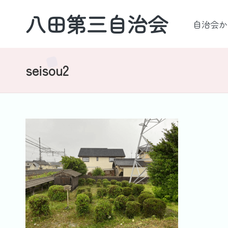
八田第三自治会
自治会か
Skip
to
四
content
日
seisou2
市・
羽
津
地
区