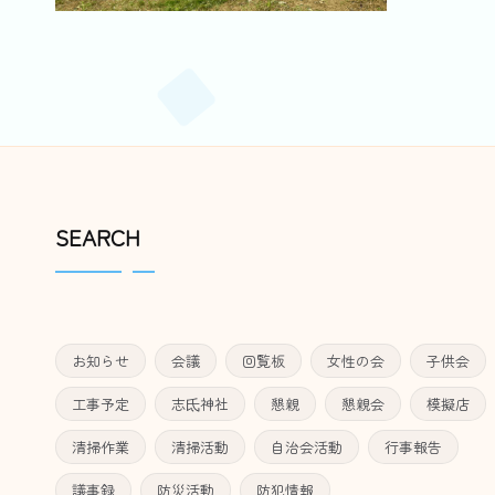
SEARCH
お知らせ
会議
回覧板
女性の会
子供会
工事予定
志氐神社
懇親
懇親会
模擬店
清掃作業
清掃活動
自治会活動
行事報告
議事録
防災活動
防犯情報