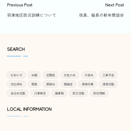
Post
Previous Post
Next Post
navigation
羽津地区防災訓練について
役員、組長の新年懇談会
SEARCH
お知らせ
会議
回覧板
女性の会
子供会
工事予定
志氐神社
懇親
懇親会
模擬店
清掃作業
清掃活動
自治会活動
行事報告
議事録
防災活動
防犯情報
LOCAL INFORMATION