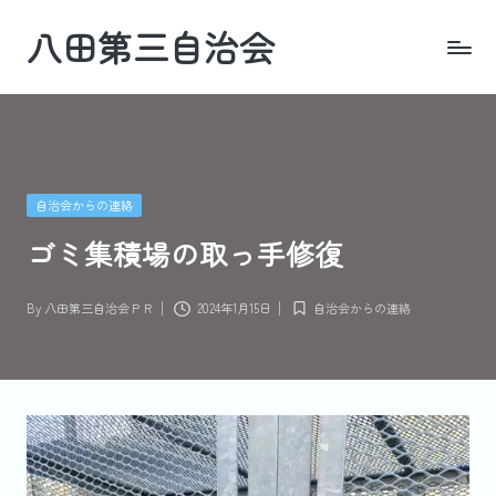
八田第三自治会
Skip
to
四
content
日
市・
羽
津
Posted
自治会からの連絡
地
in
区
ゴミ集積場の取っ手修復
By
八田第三自治会ＰＲ
2024年1月15日
自治会からの連絡
Posted
Posted
by
in