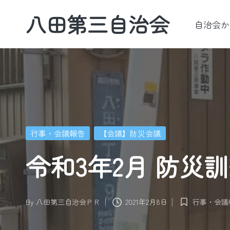
八田第三自治会
自治会か
Skip
to
四
content
日
市・
羽
津
地
Posted
区
行事・会議報告
【会議】防災会議
in
令和3年2月 防災
By
八田第三自治会ＰＲ
2021年2月8日
行事・会議
Posted
Posted
by
in