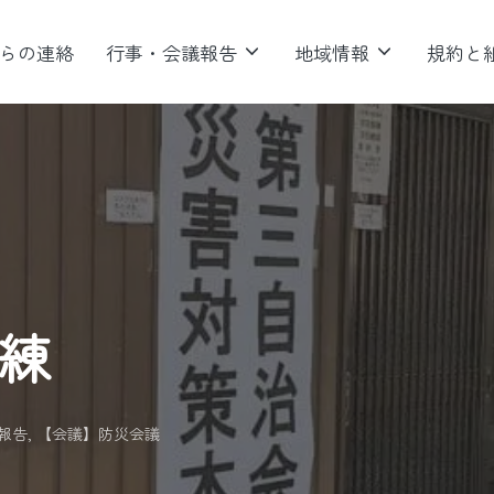
らの連絡
行事・会議報告
地域情報
規約と
訓練
報告
,
【会議】防災会議