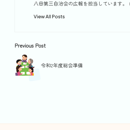
八田第三自治会の広報を担当しています。 自
View All Posts
Post
Previous Post
navigation
令和2年度総会準備