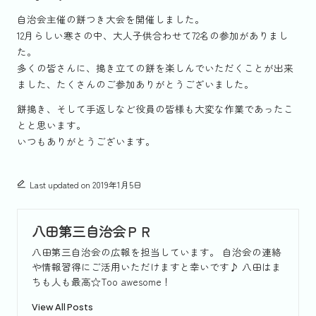
自治会主催の餅つき大会を開催しました。
12月らしい寒さの中、大人子供合わせて72名の参加がありまし
た。
多くの皆さんに、搗き立ての餅を楽しんでいただくことが出来
ました、たくさんのご参加ありがとうございました。
餅搗き、そして手返しなど役員の皆様も大変な作業であったこ
とと思います。
いつもありがとうございます。
Last updated on 2019年1月5日
八田第三自治会ＰＲ
八田第三自治会の広報を担当しています。 自治会の連絡
や情報習得にご活用いただけますと幸いです♪ 八田はま
ちも人も最高☆Too awesome！
View All Posts