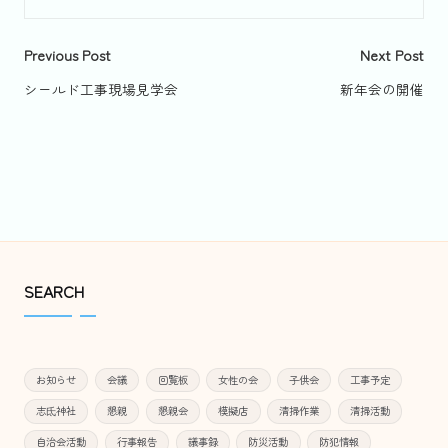
Post
Previous Post
Next Post
navigation
シールド工事現場見学会
新年会の開催
SEARCH
お知らせ
会議
回覧板
女性の会
子供会
工事予定
志氐神社
懇親
懇親会
模擬店
清掃作業
清掃活動
自治会活動
行事報告
議事録
防災活動
防犯情報