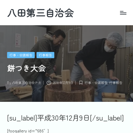
八田第三自治会
Skip
to
四
content
日
市・
羽
津
Posted
行事・会議報告
行事報告
地
in
区
餅つき大会
By
八田第三自治会ＰＲ
2018年12月9日
行事・会議報告
,
行事報告
Posted
Posted
by
in
[su_label]平成30年12月9日[/su_label]
[foogallery id=”686″]