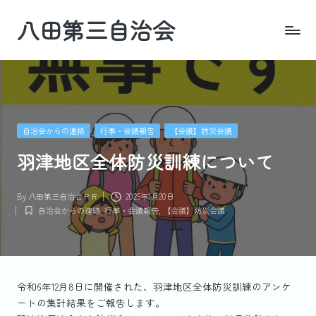
八田第三自治会
Skip
to
四
content
日
市・
羽
津
Posted
自治会からの連絡
行事・会議報告
【会議】防災会議
地
in
区
羽津地区全体防災訓練について
By
八田第三自治会ＰＲ
2025年1月20日
Posted
自治会からの連絡
,
行事・会議報告
,
【会議】防災会議
by
Posted
in
令和6年12月8日に開催された、羽津地区全体防災訓練のアンケ
ートの集計結果をご報告します。