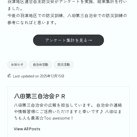
羽津地区連合自主防災会がアンケートを実施、結果集計を行い
ました。
今後の羽津地区での防災訓練、八田第三自治会での防災訓練の
参考になればと思います。
アンケート集計を見る→
Tags:
お知らせ
自治会活動
防災活動
Last updated on 2025年12月15日
八田第三自治会ＰＲ
八田第三自治会の広報を担当しています。 自治会の連絡
や情報習得にご活用いただけますと幸いです♪ 八田はま
ちも人も最高☆Too awesome！
View All Posts