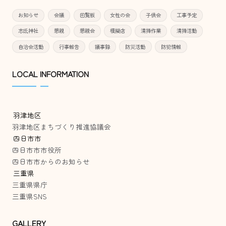
お知らせ
会議
回覧板
女性の会
子供会
工事予定
志氐神社
懇親
懇親会
模擬店
清掃作業
清掃活動
自治会活動
行事報告
議事録
防災活動
防犯情報
LOCAL INFORMATION
羽津地区
羽津地区まちづくり推進協議会
四日市市
四日市市市役所
四日市市からのお知らせ
三重県
三重県県庁
三重県SNS
GALLERY